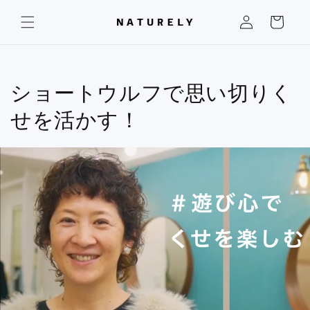
コンテ
カ
グ
ンツに
ー
進む
イ
ト
ン
ショートウルフで思い切りく
せを活かす！